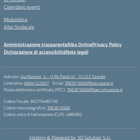
Calendario eventi
Modulistica
Albo Sindacale
Amministrazione trasparente
Albo Online
Privacy Policy
Dichiarazione di accessibilità
Note legali
Indirizzo:
Via Pastore, 3 – Q.Re Paolo VI - 74123 Taranto
Centralino:
0994722507
Email:
TAIC873006@istruzione.it
Posta elettronica certificata (PEC):
TAIC873006@pec.istruzione.it
Codice fiscale: 90279480736
Codice meccanografico:
TAIC873006
Codice unico di fatturazione (CUF): 488XBQ
Hosting & Powered by 3D Solution S.r.l.