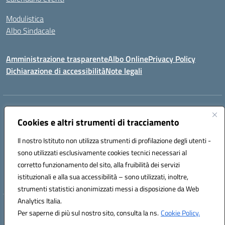
Modulistica
Albo Sindacale
Amministrazione trasparente
Albo Online
Privacy Policy
Dichiarazione di accessibilità
Note legali
Indirizzo:
Via Pastore, 3 – Q.Re Paolo VI - 74123 Taranto
Centralino:
Cookies e altri strumenti di tracciamento
0994722507
Email:
TAIC873006@istruzione.it
Posta elettronica certificata (PEC):
TAIC873006@pec.istruzione.it
Il nostro Istituto non utilizza strumenti di profilazione degli utenti -
Codice fiscale: 90279480736
sono utilizzati esclusivamente cookies tecnici necessari al
Codice meccanografico:
TAIC873006
corretto funzionamento del sito, alla fruibilità dei servizi
Codice unico di fatturazione (CUF): 488XBQ
istituzionali e alla sua accessibilità – sono utilizzati, inoltre,
strumenti statistici anonimizzati messi a disposizione da Web
Analytics Italia.
Hosting & Powered by 3D Solution S.r.l.
Per saperne di più sul nostro sito, consulta la ns.
Cookie Policy.
Concept & Design by Designers Italia