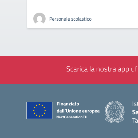
Personale scolastico
Scarica la nostra app uff
Is
Sa
T
— 