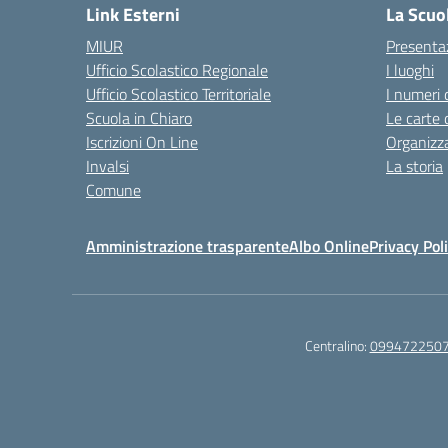
Link Esterni
La Scuo
MIUR
Presenta
Ufficio Scolastico Regionale
I luoghi
Ufficio Scolastico Territoriale
I numeri 
Scuola in Chiaro
Le carte 
Iscrizioni On Line
Organizz
Invalsi
La storia
Comune
Amministrazione trasparente
Albo Online
Privacy Pol
Centralino:
099472250