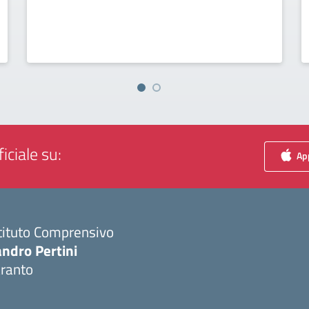
iciale su:
App
tituto Comprensivo
ndro Pertini
aranto
Visita la pagina iniziale della scuola