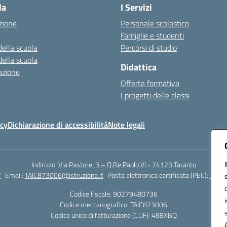
la
I Servizi
zione
Personale scolastico
Famiglie e studenti
della scuola
Percorsi di studio
della scuola
Didattica
azione
Offerta formativa
I progetti delle classi
icy
Dichiarazione di accessibilità
Note legali
Indirizzo:
Via Pastore, 3 – Q.Re Paolo VI - 74123 Taranto
7
Email:
TAIC873006@istruzione.it
Posta elettronica certificata (PEC):
TAIC8
Codice fiscale: 90279480736
Codice meccanografico:
TAIC873006
Codice unico di fatturazione (CUF): 488XBQ