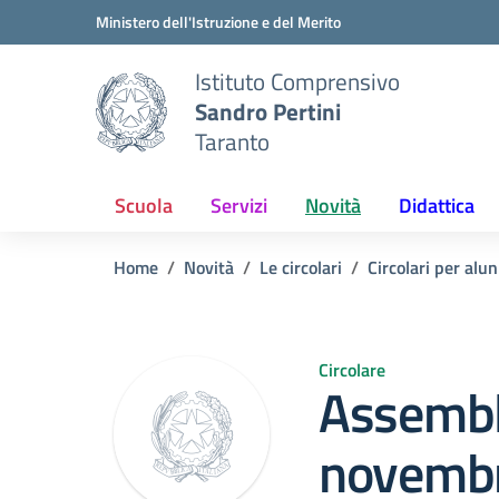
Vai ai contenuti
Vai al menu di navigazione
Vai al footer
Ministero dell'Istruzione e del Merito
Istituto Comprensivo
Sandro Pertini
Taranto
Scuola
Servizi
Novità
Didattica
Home
Novità
Le circolari
Circolari per alun
Circolare
Assembl
novembr