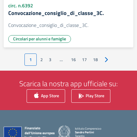
circ. n.6392
Convocazione_consiglio_di_classe_3C.
Convocazione_consiglio_di_classe_3C.
Circolari per alunni e famiglie
1
2
3
…
16
17
18
Pagina successiv
Scarica la nostra app ufficiale su:
App Store
Play Store
Istituto Comprensivo
Sandro Pertini
Taranto