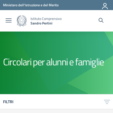
Vai ai contenuti
Vai al menu di navigazione
Vai al footer
Ministero dell'Istruzione e del Merito
Istituto Comprensivo
Sandro Pertini
Circolari per alunni e famiglie
FILTRI