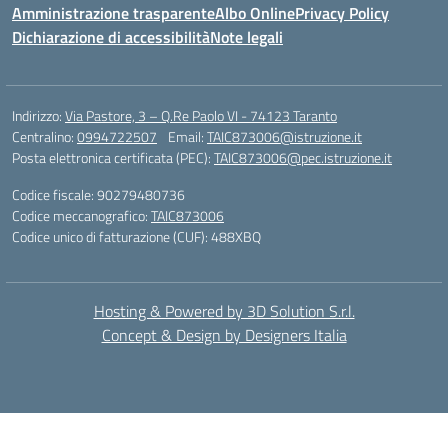
Amministrazione trasparente
Albo Online
Privacy Policy
Dichiarazione di accessibilità
Note legali
Indirizzo:
Via Pastore, 3 – Q.Re Paolo VI - 74123 Taranto
Centralino:
0994722507
Email:
TAIC873006@istruzione.it
Posta elettronica certificata (PEC):
TAIC873006@pec.istruzione.it
Codice fiscale: 90279480736
Codice meccanografico:
TAIC873006
Codice unico di fatturazione (CUF): 488XBQ
Hosting & Powered by 3D Solution S.r.l.
Concept & Design by Designers Italia