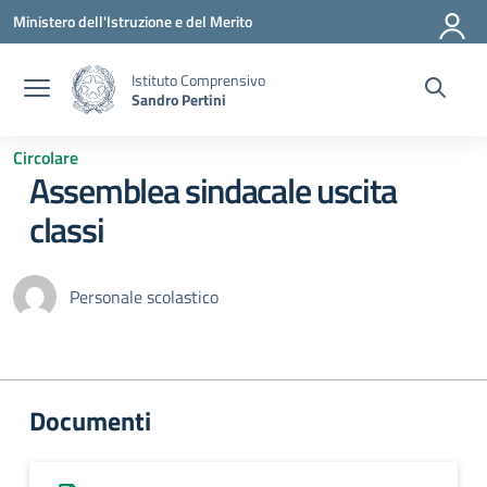
Vai ai contenuti
Vai al menu di navigazione
Vai al footer
Ministero dell'Istruzione e del Merito
Istituto Comprensivo
Sandro Pertini
Circolare
Assemblea sindacale uscita
classi
Personale scolastico
Documenti