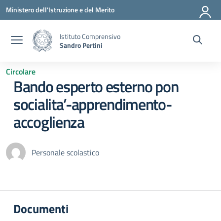
Vai ai contenuti
Vai al menu di navigazione
Vai al footer
Ministero dell'Istruzione e del Merito
Istituto Comprensivo
Sandro Pertini
Circolare
Bando esperto esterno pon
socialita’-apprendimento-
accoglienza
Personale scolastico
Documenti