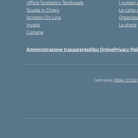
Ufficio Scolastico Territoriale
I numeri 
Scuola in Chiaro
Le carte 
Iscrizioni On Line
Organizz
Invalsi
La storia
Comune
Amministrazione trasparente
Albo Online
Privacy Pol
Centralino:
099472250