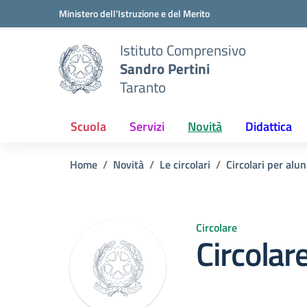
Vai ai contenuti
Vai al menu di navigazione
Vai al footer
Ministero dell'Istruzione e del Merito
Istituto Comprensivo
Sandro Pertini
Taranto
Scuola
Servizi
Novità
Didattica
Home
Novità
Le circolari
Circolari per alun
Circolare
Circolar