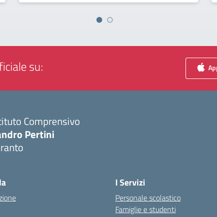
iciale su:
App
tituto Comprensivo
ndro Pertini
aranto
Visita la pagina iniziale della scuola
la
I Servizi
zione
Personale scolastico
Famiglie e studenti