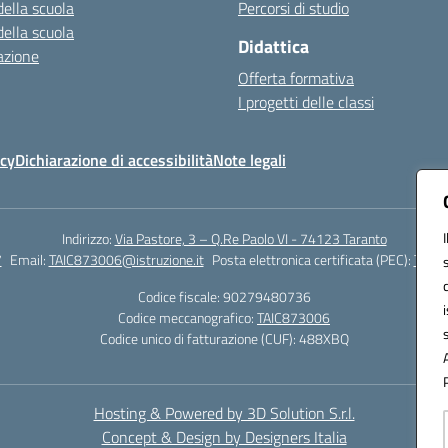
della scuola
Percorsi di studio
della scuola
Didattica
azione
Offerta formativa
I progetti delle classi
icy
Dichiarazione di accessibilità
Note legali
Indirizzo:
Via Pastore, 3 – Q.Re Paolo VI - 74123 Taranto
7
Email:
TAIC873006@istruzione.it
Posta elettronica certificata (PEC):
TAIC8
Codice fiscale: 90279480736
Codice meccanografico:
TAIC873006
Codice unico di fatturazione (CUF): 488XBQ
Hosting & Powered by 3D Solution S.r.l.
Concept & Design by Designers Italia