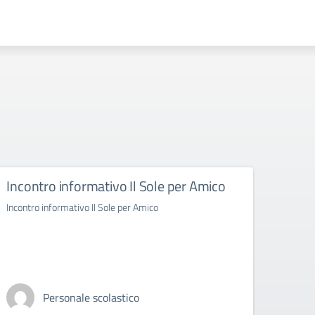
Incontro informativo Il Sole per Amico
Inco
Incontro informativo Il Sole per Amico
Incontr
Personale scolastico