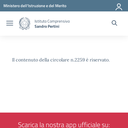
Vai ai contenuti
Vai al menu di navigazione
Vai al footer
Ministero dell'Istruzione e del Merito
Istituto Comprensivo
Sandro Pertini
Il contenuto della circolare n.2259 è riservato.
Scarica la nostra app ufficiale su: