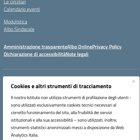
Le circolari
Calendario eventi
Modulistica
Albo Sindacale
Amministrazione trasparente
Albo Online
Privacy Policy
Dichiarazione di accessibilità
Note legali
Indirizzo:
Via Pastore, 3 – Q.Re Paolo VI - 74123 Taranto
Centralino:
Cookies e altri strumenti di tracciamento
0994722507
Email:
TAIC873006@istruzione.it
Posta elettronica certificata (PEC):
TAIC873006@pec.istruzione.it
Il nostro Istituto non utilizza strumenti di profilazione degli utenti -
Codice fiscale: 90279480736
sono utilizzati esclusivamente cookies tecnici necessari al
Codice meccanografico:
TAIC873006
corretto funzionamento del sito, alla fruibilità dei servizi
Codice unico di fatturazione (CUF): 488XBQ
istituzionali e alla sua accessibilità – sono utilizzati, inoltre,
strumenti statistici anonimizzati messi a disposizione da Web
Analytics Italia.
Hosting & Powered by 3D Solution S.r.l.