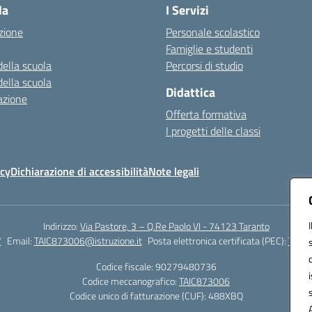
la
I Servizi
zione
Personale scolastico
Famiglie e studenti
della scuola
Percorsi di studio
della scuola
Didattica
azione
Offerta formativa
I progetti delle classi
icy
Dichiarazione di accessibilità
Note legali
Indirizzo:
Via Pastore, 3 – Q.Re Paolo VI - 74123 Taranto
7
Email:
TAIC873006@istruzione.it
Posta elettronica certificata (PEC):
TAIC8
Codice fiscale: 90279480736
Codice meccanografico:
TAIC873006
Codice unico di fatturazione (CUF): 488XBQ