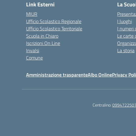
Link Esterni
La Scuo
MIUR
Presenta
Ufficio Scolastico Regionale
I luoghi
Ufficio Scolastico Territoriale
I numeri 
Scuola in Chiaro
Le carte 
Iscrizioni On Line
Organizz
Invalsi
La storia
Comune
Amministrazione trasparente
Albo Online
Privacy Pol
Centralino:
099472250