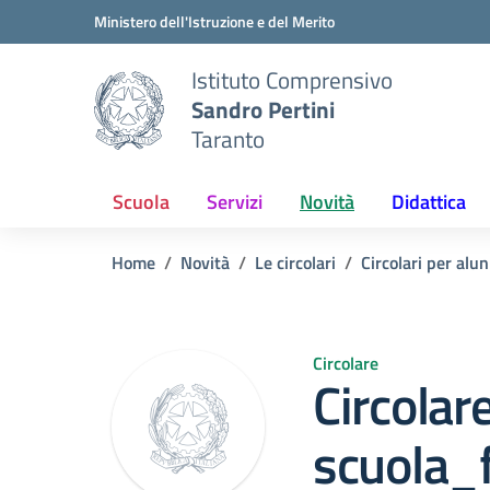
Vai ai contenuti
Vai al menu di navigazione
Vai al footer
Ministero dell'Istruzione e del Merito
Istituto Comprensivo
Sandro Pertini
Taranto
Scuola
Servizi
Novità
Didattica
Home
Novità
Le circolari
Circolari per alun
Circolare
Circolar
scuola_f