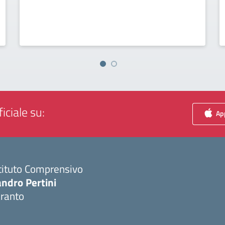
iciale su:
App
tituto Comprensivo
ndro Pertini
aranto
Visita la pagina iniziale della scuola