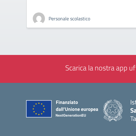
Personale scolastico
Scarica la nostra app uff
Is
Sa
T
— 