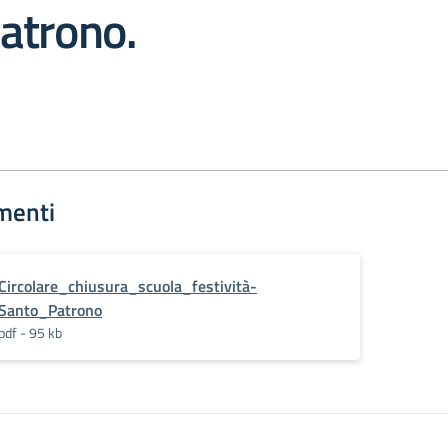
atrono.
menti
Circolare_chiusura_scuola_festività-
Santo_Patrono
pdf - 95 kb