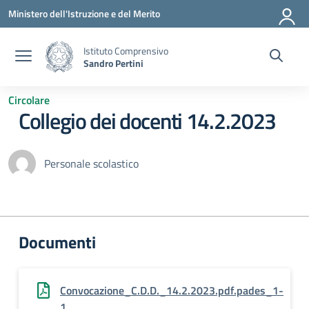
Vai ai contenuti
Vai al menu di navigazione
Vai al footer
Ministero dell'Istruzione e del Merito
Istituto Comprensivo
Sandro Pertini
Circolare
Collegio dei docenti 14.2.2023
Personale scolastico
Documenti
Convocazione_C.D.D._14.2.2023.pdf.pades_1-
1