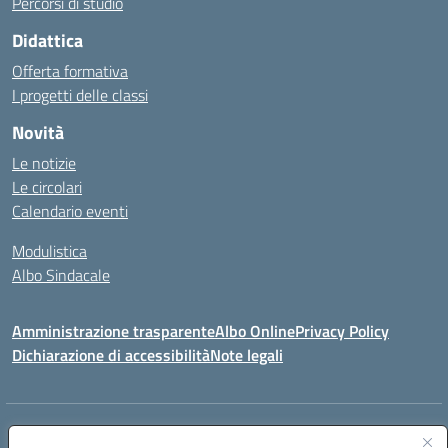
Percorsi di studio
Didattica
Offerta formativa
I progetti delle classi
Novità
Le notizie
Le circolari
Calendario eventi
Modulistica
Albo Sindacale
Amministrazione trasparente
Albo Online
Privacy Policy
Dichiarazione di accessibilità
Note legali
Indirizzo:
Via Pastore, 3 – Q.Re Paolo VI - 74123 Taranto