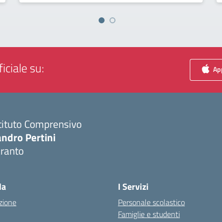
iciale su:
App
tituto Comprensivo
ndro Pertini
aranto
Visita la pagina iniziale della scuola
la
I Servizi
zione
Personale scolastico
Famiglie e studenti