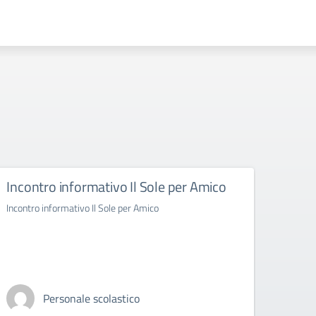
Incontro informativo Il Sole per Amico
Inco
Incontro informativo Il Sole per Amico
Incontr
Personale scolastico