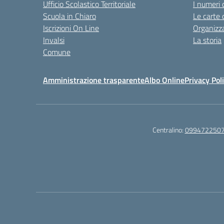
Ufficio Scolastico Territoriale
I numeri 
Scuola in Chiaro
Le carte 
Iscrizioni On Line
Organizz
Invalsi
La storia
Comune
Amministrazione trasparente
Albo Online
Privacy Pol
Centralino:
099472250