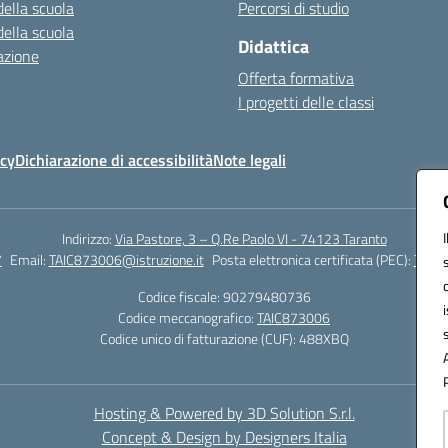
della scuola
Percorsi di studio
della scuola
Didattica
azione
Offerta formativa
I progetti delle classi
icy
Dichiarazione di accessibilità
Note legali
Indirizzo:
Via Pastore, 3 – Q.Re Paolo VI - 74123 Taranto
7
Email:
TAIC873006@istruzione.it
Posta elettronica certificata (PEC):
TAIC8
Codice fiscale: 90279480736
Codice meccanografico:
TAIC873006
Codice unico di fatturazione (CUF): 488XBQ
Hosting & Powered by 3D Solution S.r.l.
Concept & Design by Designers Italia