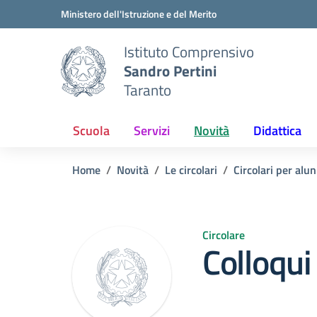
Vai ai contenuti
Vai al menu di navigazione
Vai al footer
Ministero dell'Istruzione e del Merito
Istituto Comprensivo
Sandro Pertini
Taranto
Scuola
Servizi
Novità
Didattica
Home
Novità
Le circolari
Circolari per alun
Circolare
Colloqui