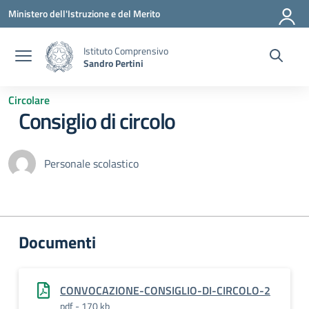
Vai ai contenuti
Vai al menu di navigazione
Vai al footer
Ministero dell'Istruzione e del Merito
Istituto Comprensivo
Sandro Pertini
Circolare
Consiglio di circolo
Personale scolastico
Documenti
CONVOCAZIONE-CONSIGLIO-DI-CIRCOLO-2
pdf - 170 kb