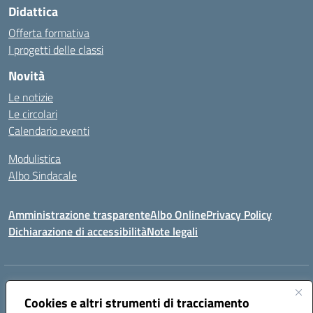
Didattica
Offerta formativa
I progetti delle classi
Novità
Le notizie
Le circolari
Calendario eventi
Modulistica
Albo Sindacale
Amministrazione trasparente
Albo Online
Privacy Policy
Dichiarazione di accessibilità
Note legali
Indirizzo:
Via Pastore, 3 – Q.Re Paolo VI - 74123 Taranto
Centralino:
Cookies e altri strumenti di tracciamento
0994722507
Email:
TAIC873006@istruzione.it