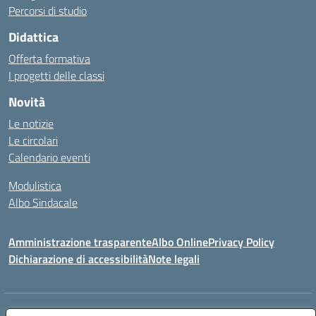
Percorsi di studio
Didattica
Offerta formativa
I progetti delle classi
Novità
Le notizie
Le circolari
Calendario eventi
Modulistica
Albo Sindacale
Amministrazione trasparente
Albo Online
Privacy Policy
Dichiarazione di accessibilità
Note legali
Indirizzo:
Via Pastore, 3 – Q.Re Paolo VI - 74123 Taranto