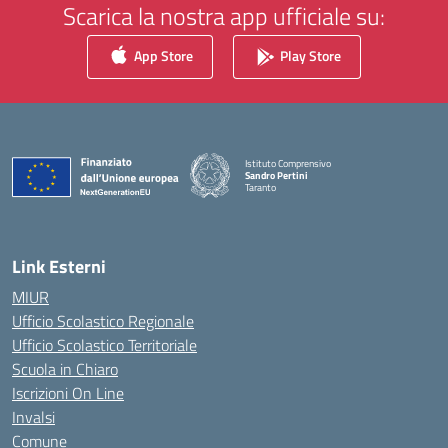
Scarica la nostra app ufficiale su:
App Store
Play Store
Istituto Comprensivo
Sandro Pertini
Taranto
— Visita la pagina iniziale della scuola
Link Esterni
MIUR
Ufficio Scolastico Regionale
Ufficio Scolastico Territoriale
Scuola in Chiaro
Iscrizioni On Line
Invalsi
Comune