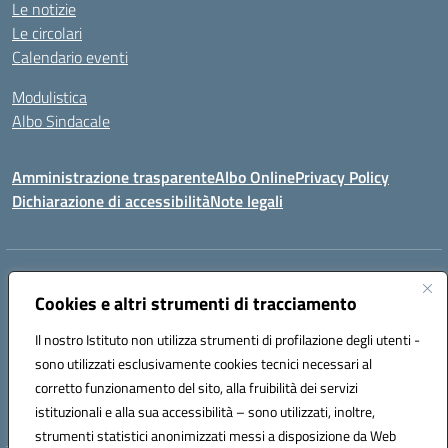
Le notizie
Le circolari
Calendario eventi
Modulistica
Albo Sindacale
Amministrazione trasparente
Albo Online
Privacy Policy
Dichiarazione di accessibilità
Note legali
Indirizzo:
Via Pastore, 3 – Q.Re Paolo VI - 74123 Taranto
Centralino:
Cookies e altri strumenti di tracciamento
0994722507
Email:
TAIC873006@istruzione.it
Posta elettronica certificata (PEC):
TAIC873006@pec.istruzione.it
Il nostro Istituto non utilizza strumenti di profilazione degli utenti -
Codice fiscale: 90279480736
sono utilizzati esclusivamente cookies tecnici necessari al
Codice meccanografico:
TAIC873006
corretto funzionamento del sito, alla fruibilità dei servizi
Codice unico di fatturazione (CUF): 488XBQ
istituzionali e alla sua accessibilità – sono utilizzati, inoltre,
strumenti statistici anonimizzati messi a disposizione da Web