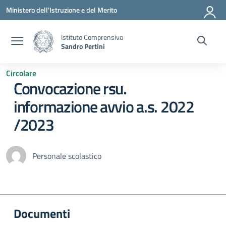
Vai ai contenuti
Vai al menu di navigazione
Vai al footer
Ministero dell'Istruzione e del Merito
Istituto Comprensivo
Sandro Pertini
Circolare
Convocazione rsu.
informazione avvio a.s. 2022
/2023
Personale scolastico
Documenti