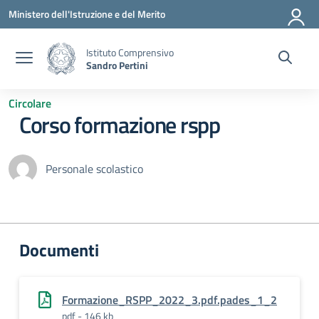
Vai ai contenuti
Vai al menu di navigazione
Vai al footer
Ministero dell'Istruzione e del Merito
Istituto Comprensivo
Sandro Pertini
Circolare
Corso formazione rspp
Personale scolastico
Documenti
Formazione_RSPP_2022_3.pdf.pades_1_2
pdf - 146 kb