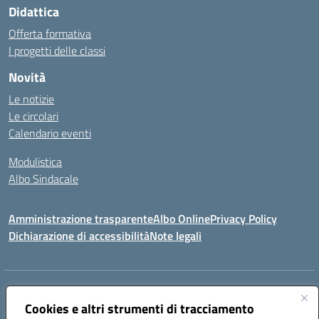
Didattica
Offerta formativa
I progetti delle classi
Novità
Le notizie
Le circolari
Calendario eventi
Modulistica
Albo Sindacale
Amministrazione trasparente
Albo Online
Privacy Policy
Dichiarazione di accessibilità
Note legali
Indirizzo:
Via Pastore, 3 – Q.Re Paolo VI - 74123 Taranto
Centralino:
Cookies e altri strumenti di tracciamento
0994722507
Email:
TAIC873006@istruzione.it