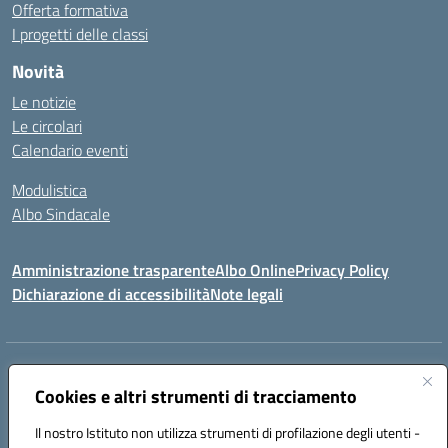
Offerta formativa
I progetti delle classi
Novità
Le notizie
Le circolari
Calendario eventi
Modulistica
Albo Sindacale
Amministrazione trasparente
Albo Online
Privacy Policy
Dichiarazione di accessibilità
Note legali
Indirizzo:
Via Pastore, 3 – Q.Re Paolo VI - 74123 Taranto
Centralino:
Cookies e altri strumenti di tracciamento
0994722507
Email:
TAIC873006@istruzione.it
Posta elettronica certificata (PEC):
TAIC873006@pec.istruzione.it
Il nostro Istituto non utilizza strumenti di profilazione degli utenti -