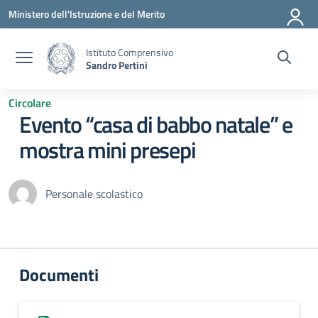
Vai ai contenuti
Vai al menu di navigazione
Vai al footer
Ministero dell'Istruzione e del Merito
Istituto Comprensivo
Sandro Pertini
Circolare
Evento “casa di babbo natale” e
mostra mini presepi
Personale scolastico
Documenti