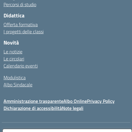
Percorsi di studio
Didattica
Offerta formativa
I progetti delle classi
Novità
Le notizie
Le circolari
Calendario eventi
Modulistica
Albo Sindacale
Amministrazione trasparente
Albo Online
Privacy Policy
Dichiarazione di accessibilità
Note legali
Indirizzo:
Via Pastore, 3 – Q.Re Paolo VI - 74123 Taranto