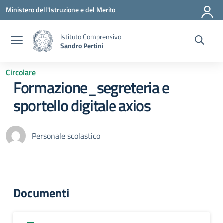
Vai ai contenuti
Vai al menu di navigazione
Vai al footer
Ministero dell'Istruzione e del Merito
Istituto Comprensivo
Sandro Pertini
Circolare
Formazione_segreteria e
sportello digitale axios
Personale scolastico
Documenti