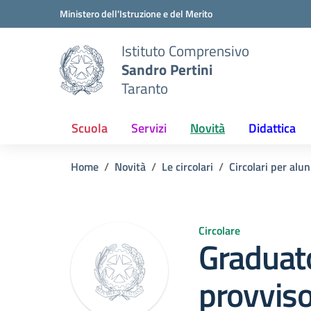
Vai ai contenuti
Vai al menu di navigazione
Vai al footer
Ministero dell'Istruzione e del Merito
Istituto Comprensivo
Sandro Pertini
Taranto
Scuola
Servizi
Novità
Didattica
Home
Novità
Le circolari
Circolari per alun
Circolare
Graduat
provviso