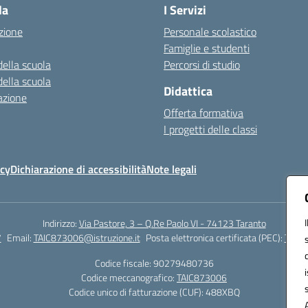
la
I Servizi
zione
Personale scolastico
Famiglie e studenti
della scuola
Percorsi di studio
della scuola
Didattica
azione
Offerta formativa
I progetti delle classi
icy
Dichiarazione di accessibilità
Note legali
Indirizzo:
Via Pastore, 3 – Q.Re Paolo VI - 74123 Taranto
7
Email:
TAIC873006@istruzione.it
Posta elettronica certificata (PEC):
TAIC8
Codice fiscale: 90279480736
Codice meccanografico:
TAIC873006
Codice unico di fatturazione (CUF): 488XBQ