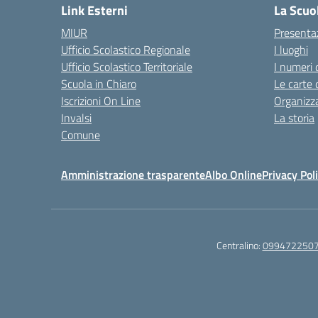
Link Esterni
La Scuo
MIUR
Presenta
Ufficio Scolastico Regionale
I luoghi
Ufficio Scolastico Territoriale
I numeri 
Scuola in Chiaro
Le carte 
Iscrizioni On Line
Organizz
Invalsi
La storia
Comune
Amministrazione trasparente
Albo Online
Privacy Pol
Centralino:
099472250