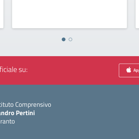
iciale su:
App
tituto Comprensivo
ndro Pertini
aranto
Visita la pagina iniziale della scuola