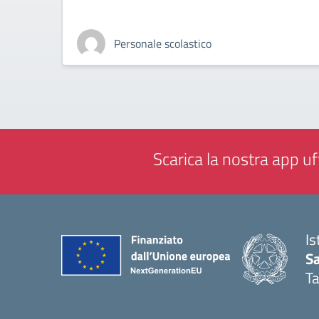
Personale scolastico
Scarica la nostra app uff
Is
Sa
T
— 