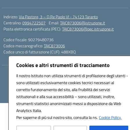
Indirizzo:
Via Pastore, 3 – Q.Re Paolo VI - 74123 Taranto
Centralino:
0994722507
Email:
TAIC873006@istruzione.it
Posta elettronica certificata (PEC):
TAIC873006@pec.istruzione.it
Codice fiscale: 90279480736
Codice meccanografico:
TAIC873006
Codice unico di fatturazione (CUF): 488XBQ
Cookies e altri strumenti di tracciamento
Hosting & Powered by 3D Solution S.r.l.
Il nostro Istituto non utilizza strumenti di profilazione degli utenti -
Concept & Design by Designers Italia
sono utilizzati esclusivamente cookies tecnici necessari al
corretto funzionamento del sito, alla fruibilità dei servizi
istituzionali e alla sua accessibilità – sono utilizzati, inoltre,
strumenti statistici anonimizzati messi a disposizione da Web
Analytics Italia.
Per saperne di più sul nostro sito, consulta la ns.
Cookie Policy.