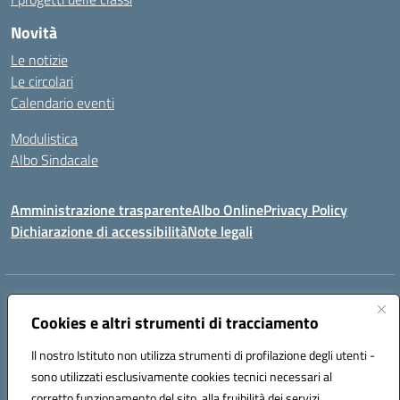
Novità
Le notizie
Le circolari
Calendario eventi
Modulistica
Albo Sindacale
Amministrazione trasparente
Albo Online
Privacy Policy
Dichiarazione di accessibilità
Note legali
Indirizzo:
Via Pastore, 3 – Q.Re Paolo VI - 74123 Taranto
Centralino:
Cookies e altri strumenti di tracciamento
0994722507
Email:
TAIC873006@istruzione.it
Posta elettronica certificata (PEC):
TAIC873006@pec.istruzione.it
Il nostro Istituto non utilizza strumenti di profilazione degli utenti -
Codice fiscale: 90279480736
sono utilizzati esclusivamente cookies tecnici necessari al
Codice meccanografico:
TAIC873006
corretto funzionamento del sito, alla fruibilità dei servizi