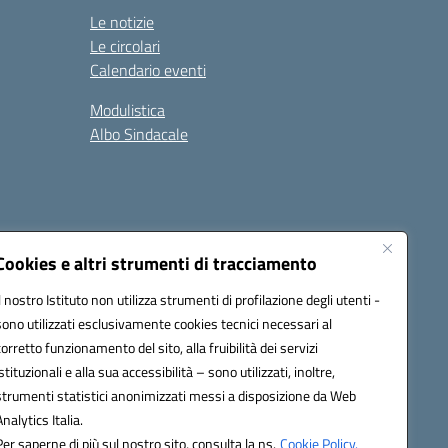
Le notizie
Le circolari
Calendario eventi
Modulistica
Albo Sindacale
Cookies e altri strumenti di tracciamento
Il nostro Istituto non utilizza strumenti di profilazione degli utenti -
73006@pec.istruzione.it
sono utilizzati esclusivamente cookies tecnici necessari al
corretto funzionamento del sito, alla fruibilità dei servizi
istituzionali e alla sua accessibilità – sono utilizzati, inoltre,
strumenti statistici anonimizzati messi a disposizione da Web
Analytics Italia.
Per saperne di più sul nostro sito, consulta la ns.
Cookie Policy.