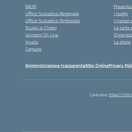
MIUR
Presenta
Ufficio Scolastico Regionale
I luoghi
Ufficio Scolastico Territoriale
I numeri 
Scuola in Chiaro
Le carte 
Iscrizioni On Line
Organizz
Invalsi
La storia
Comune
Amministrazione trasparente
Albo Online
Privacy Pol
Centralino:
099472250