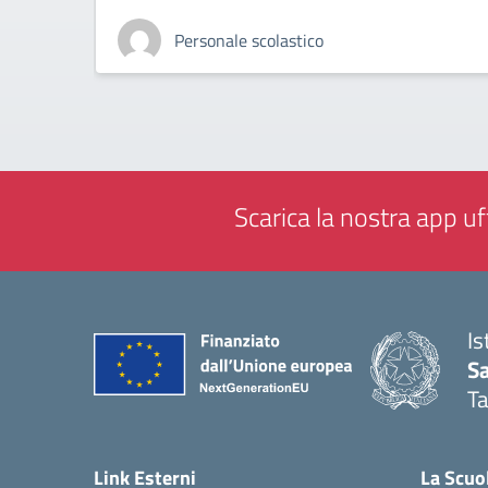
Personale scolastico
Scarica la nostra app uff
Is
Sa
T
— 
Link Esterni
La Scuo