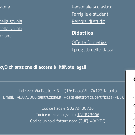
zione
Personale scolastico
Famiglie e studenti
della scuola
Percorsi di studio
della scuola
Didattica
azione
Offerta formativa
I progetti delle classi
icy
Dichiarazione di accessibilità
Note legali
Indirizzo:
Via Pastore, 3 – Q.Re Paolo VI - 74123 Taranto
7
Email:
TAIC873006@istruzione.it
Posta elettronica certificata (PEC):
TAIC8
Codice fiscale: 90279480736
Codice meccanografico:
TAIC873006
Codice unico di fatturazione (CUF): 488XBQ