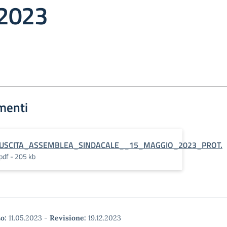
 2023
menti
USCITA_ASSEMBLEA_SINDACALE__15_MAGGIO_2023_PROT.
pdf - 205 kb
o:
11.05.2023
-
Revisione:
19.12.2023