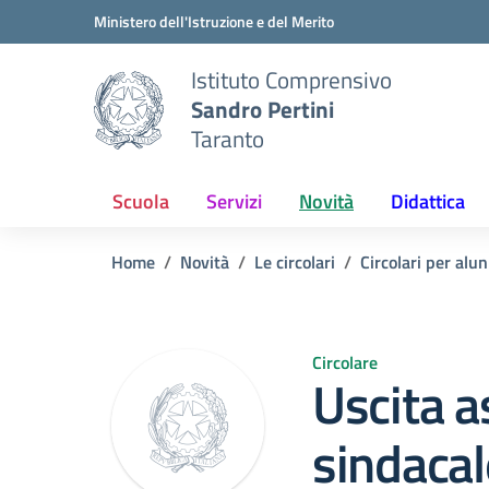
Vai ai contenuti
Vai al menu di navigazione
Vai al footer
Ministero dell'Istruzione e del Merito
Istituto Comprensivo
Sandro Pertini
Taranto
Scuola
Servizi
Novità
Didattica
Home
Novità
Le circolari
Circolari per alun
Circolare
Uscita 
sindacal