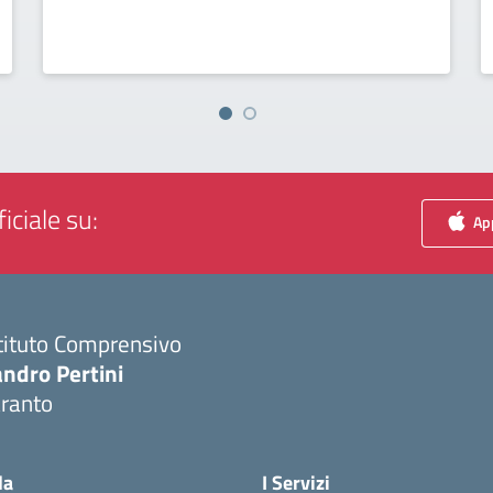
iciale su:
App
tituto Comprensivo
ndro Pertini
aranto
Visita la pagina iniziale della scuola
la
I Servizi