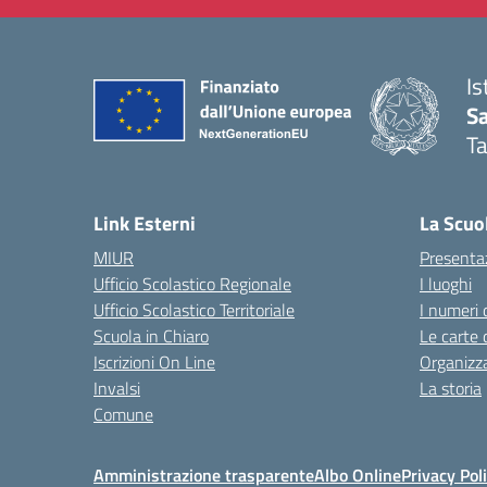
Is
Sa
T
— 
Link Esterni
La Scuo
MIUR
Presenta
Ufficio Scolastico Regionale
I luoghi
Ufficio Scolastico Territoriale
I numeri 
Scuola in Chiaro
Le carte 
Iscrizioni On Line
Organizz
Invalsi
La storia
Comune
Amministrazione trasparente
Albo Online
Privacy Pol