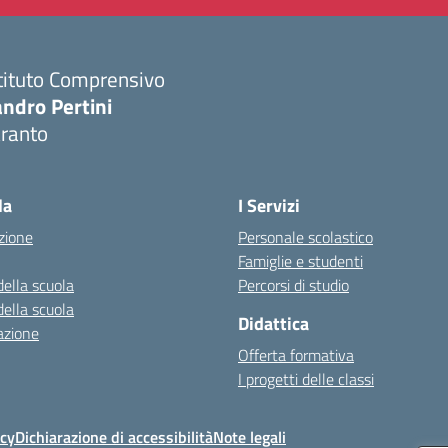
tituto Comprensivo
ndro Pertini
aranto
Visita la pagina iniziale della scuola
la
I Servizi
zione
Personale scolastico
Famiglie e studenti
della scuola
Percorsi di studio
della scuola
Didattica
azione
Offerta formativa
I progetti delle classi
icy
Dichiarazione di accessibilità
Note legali