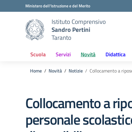
Vai ai contenuti
Vai al menu di navigazione
Vai al footer
Ministero dell'Istruzione e del Merito
Istituto Comprensivo
Sandro Pertini
Taranto
Scuola
Servizi
Novità
Didattica
Home
Novità
Notizie
Collocamento a riposo
Collocamento a rip
personale scolastic