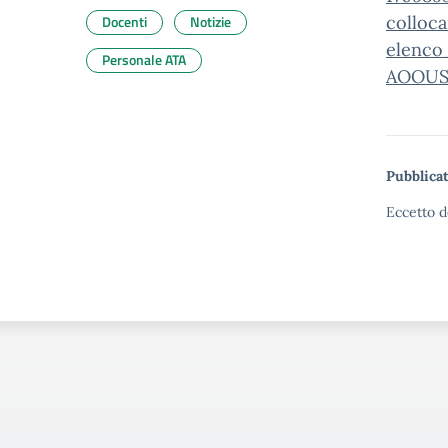
Docenti
Notizie
colloc
elenco_
Personale ATA
AOOUSP
Pubblicat
Eccetto d