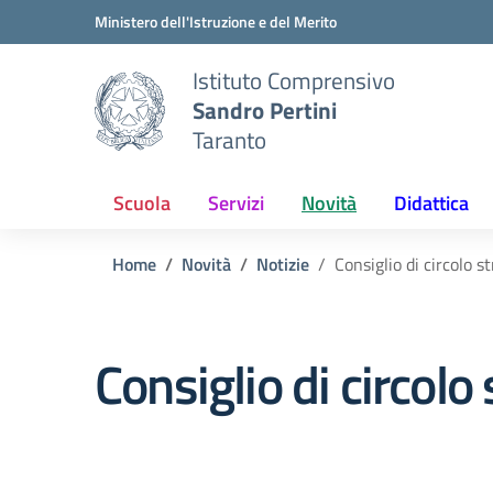
Vai ai contenuti
Vai al menu di navigazione
Vai al footer
Ministero dell'Istruzione e del Merito
Istituto Comprensivo
Sandro Pertini
Taranto
Scuola
Servizi
Novità
Didattica
Home
Novità
Notizie
Consiglio di circolo 
Consiglio di circol