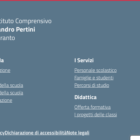
tituto Comprensivo
ndro Pertini
aranto
Visita la pagina iniziale della scuola
la
I Servizi
zione
Personale scolastico
Famiglie e studenti
della scuola
Percorsi di studio
della scuola
Didattica
azione
Offerta formativa
I progetti delle classi
icy
Dichiarazione di accessibilità
Note legali