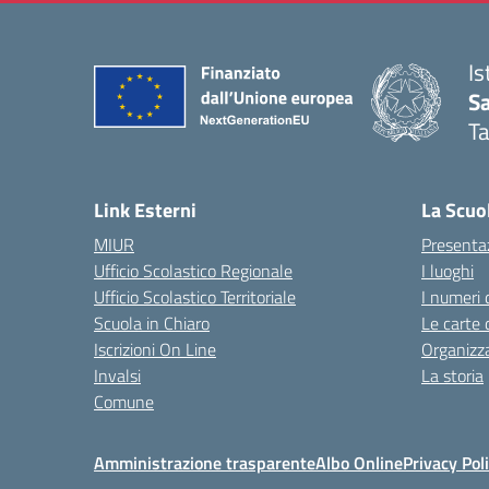
Is
Sa
T
— 
Link Esterni
La Scuo
MIUR
Presenta
Ufficio Scolastico Regionale
I luoghi
Ufficio Scolastico Territoriale
I numeri 
Scuola in Chiaro
Le carte 
Iscrizioni On Line
Organizz
Invalsi
La storia
Comune
Amministrazione trasparente
Albo Online
Privacy Pol