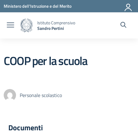
Vai ai contenuti
Vai al menu di navigazione
Vai al footer
Ministero dell'Istruzione e del Merito
Istituto Comprensivo
Sandro Pertini
COOP per la scuola
Personale scolastico
Documenti