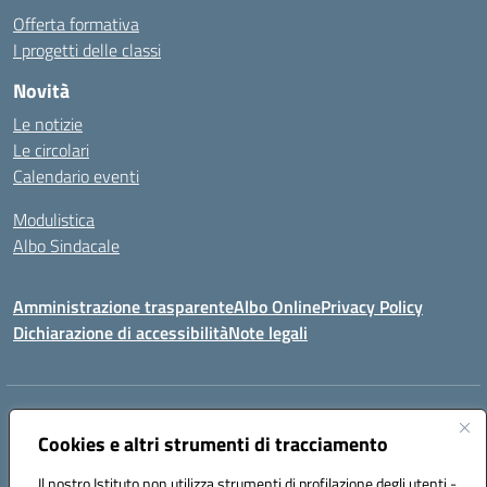
Offerta formativa
I progetti delle classi
Novità
Le notizie
Le circolari
Calendario eventi
Modulistica
Albo Sindacale
Amministrazione trasparente
Albo Online
Privacy Policy
Dichiarazione di accessibilità
Note legali
Indirizzo:
Via Pastore, 3 – Q.Re Paolo VI - 74123 Taranto
Centralino:
Cookies e altri strumenti di tracciamento
0994722507
Email:
TAIC873006@istruzione.it
Posta elettronica certificata (PEC):
TAIC873006@pec.istruzione.it
Il nostro Istituto non utilizza strumenti di profilazione degli utenti -