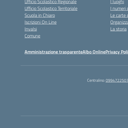
Ufficio Scolastico Regionale
I luoghi
Ufficio Scolastico Territoriale
I numeri 
Scuola in Chiaro
Le carte 
Iscrizioni On Line
Organizz
Invalsi
La storia
Comune
Amministrazione trasparente
Albo Online
Privacy Pol
Centralino:
099472250