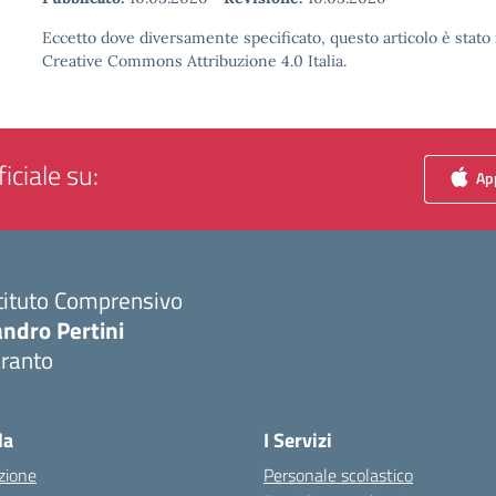
Eccetto dove diversamente specificato, questo articolo è stato 
Creative Commons Attribuzione 4.0 Italia.
iciale su:
App
tituto Comprensivo
ndro Pertini
aranto
Visita la pagina iniziale della scuola
la
I Servizi
zione
Personale scolastico