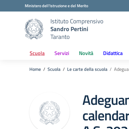
Vai ai contenuti
Vai al menu di navigazione
Vai al footer
Ministero dell'Istruzione e del Merito
Istituto Comprensivo
Sandro Pertini
Taranto
Scuola
Servizi
Novità
Didattica
Home
Scuola
Le carte della scuola
Adeguam
Adegua
calendar