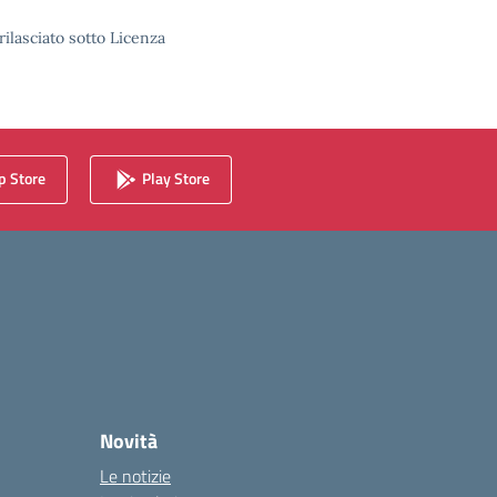
rilasciato sotto Licenza
 Store
Play Store
Novità
Le notizie