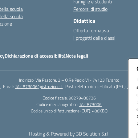
Famiglie e studenti
della scuola
Percorsi di studio
della scuola
Didattica
azione
Offerta formativa
I progetti delle classi
icy
Dichiarazione di accessibilità
Note legali
Indirizzo:
Via Pastore, 3 – Q.Re Paolo VI - 74123 Taranto
7
Email:
TAIC873006@istruzione.it
Posta elettronica certificata (PEC):
TAIC8
Codice fiscale: 90279480736
Codice meccanografico:
TAIC873006
Codice unico di fatturazione (CUF): 488XBQ
Hosting & Powered by 3D Solution S.r.l.