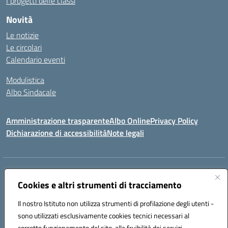
I progetti delle classi
Novità
Le notizie
Le circolari
Calendario eventi
Modulistica
Albo Sindacale
Amministrazione trasparente
Albo Online
Privacy Policy
Dichiarazione di accessibilità
Note legali
Indirizzo:
Via Pastore, 3 – Q.Re Paolo VI - 74123 Taranto
Centralino:
Cookies e altri strumenti di tracciamento
0994722507
Email:
TAIC873006@istruzione.it
Posta elettronica certificata (PEC):
TAIC873006@pec.istruzione.it
Il nostro Istituto non utilizza strumenti di profilazione degli utenti -
Codice fiscale: 90279480736
sono utilizzati esclusivamente cookies tecnici necessari al
Codice meccanografico:
TAIC873006
corretto funzionamento del sito, alla fruibilità dei servizi