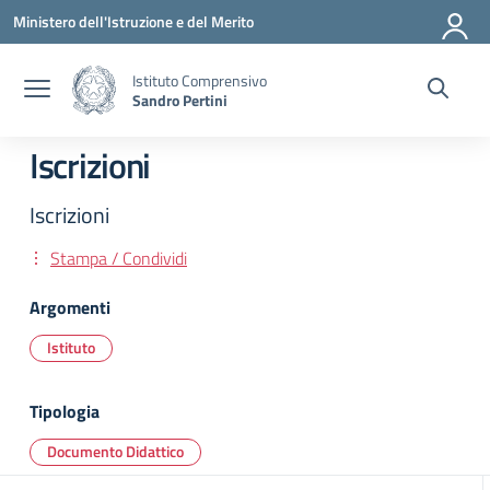
Vai ai contenuti
Vai al menu di navigazione
Vai al footer
Ministero dell'Istruzione e del Merito
Istituto Comprensivo
Sandro Pertini
Iscrizioni
Iscrizioni
Stampa / Condividi
Argomenti
Istituto
Tipologia
Documento Didattico