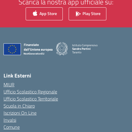
Scarica la nostra app ufficiale su:
App Store
Play Store
Istituto Comprensivo
Sandro Pertini
Taranto
— Visita la pagina iniziale della scuola
Link Esterni
MIUR
Ufficio Scolastico Regionale
Ufficio Scolastico Territoriale
Scuola in Chiaro
Iscrizioni On Line
Invalsi
Comune