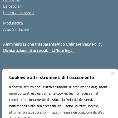
Le circolari
Calendario eventi
Modulistica
Albo Sindacale
Amministrazione trasparente
Albo Online
Privacy Policy
Dichiarazione di accessibilità
Note legali
Indirizzo:
Via Pastore, 3 – Q.Re Paolo VI - 74123 Taranto
Centralino:
Cookies e altri strumenti di tracciamento
0994722507
Email:
TAIC873006@istruzione.it
Posta elettronica certificata (PEC):
TAIC873006@pec.istruzione.it
Il nostro Istituto non utilizza strumenti di profilazione degli utenti -
Codice fiscale: 90279480736
sono utilizzati esclusivamente cookies tecnici necessari al
Codice meccanografico:
TAIC873006
corretto funzionamento del sito, alla fruibilità dei servizi
Codice unico di fatturazione (CUF): 488XBQ
istituzionali e alla sua accessibilità – sono utilizzati, inoltre,
strumenti statistici anonimizzati messi a disposizione da Web