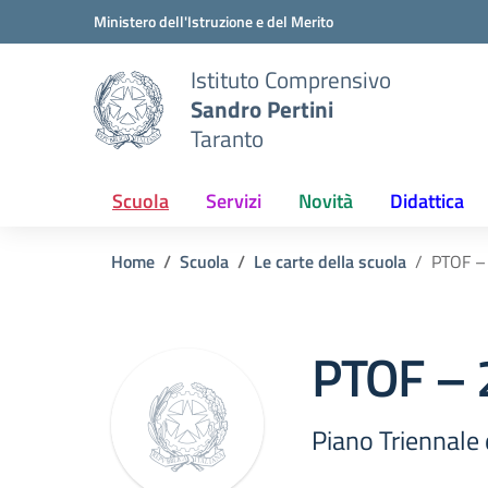
Vai ai contenuti
Vai al menu di navigazione
Vai al footer
Ministero dell'Istruzione e del Merito
Istituto Comprensivo
Sandro Pertini
Taranto
Scuola
Servizi
Novità
Didattica
Home
Scuola
Le carte della scuola
PTOF –
PTOF – 
Piano Triennale 