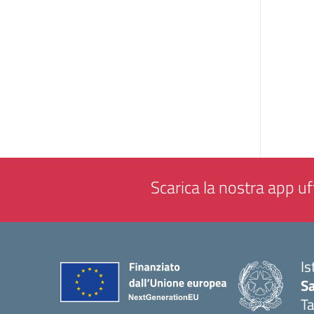
Scarica la nostra app uff
Is
Sa
T