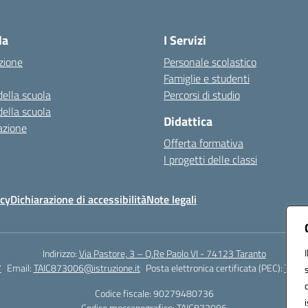
Visita la pagina iniziale della scuola
la
I Servizi
zione
Personale scolastico
Famiglie e studenti
della scuola
Percorsi di studio
della scuola
Didattica
azione
Offerta formativa
I progetti delle classi
icy
Dichiarazione di accessibilità
Note legali
Indirizzo:
Via Pastore, 3 – Q.Re Paolo VI - 74123 Taranto
7
Email:
TAIC873006@istruzione.it
Posta elettronica certificata (PEC):
TAIC8
Codice fiscale: 90279480736
Codice meccanografico:
TAIC873006