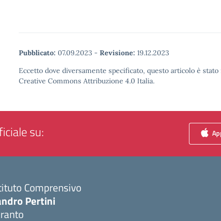
Pubblicato:
07.09.2023
-
Revisione:
19.12.2023
Eccetto dove diversamente specificato, questo articolo è stato 
Creative Commons Attribuzione 4.0 Italia.
iciale su:
App
tituto Comprensivo
ndro Pertini
aranto