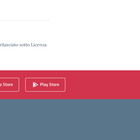
rilasciato sotto Licenza
 Store
Play Store