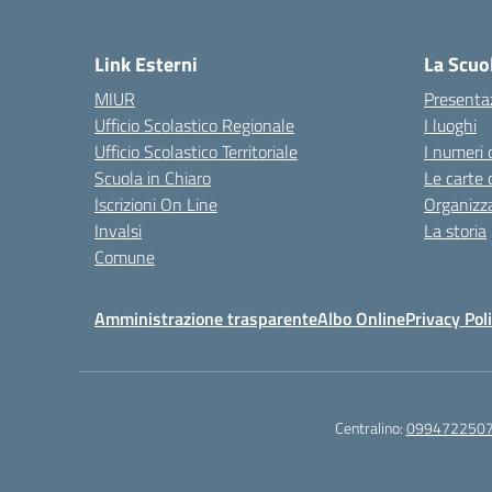
— 
Link Esterni
La Scuo
MIUR
Presenta
Ufficio Scolastico Regionale
I luoghi
Ufficio Scolastico Territoriale
I numeri 
Scuola in Chiaro
Le carte 
Iscrizioni On Line
Organizz
Invalsi
La storia
Comune
Amministrazione trasparente
Albo Online
Privacy Pol
Centralino:
099472250