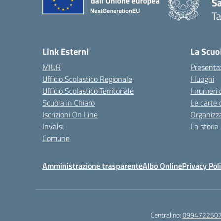
Sa
T
— 
Link Esterni
La Scuo
MIUR
Presenta
Ufficio Scolastico Regionale
I luoghi
Ufficio Scolastico Territoriale
I numeri 
Scuola in Chiaro
Le carte 
Iscrizioni On Line
Organizz
Invalsi
La storia
Comune
Amministrazione trasparente
Albo Online
Privacy Pol
Centralino:
099472250