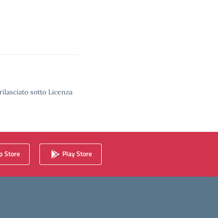
rilasciato sotto Licenza
 Store
Play Store