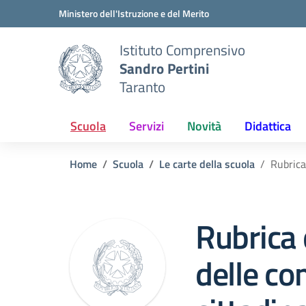
Vai ai contenuti
Vai al menu di navigazione
Vai al footer
Ministero dell'Istruzione e del Merito
Istituto Comprensivo
Sandro Pertini
Taranto
Scuola
Servizi
Novità
Didattica
Home
Scuola
Le carte della scuola
Rubrica
Rubrica 
delle co