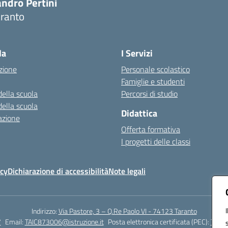
ndro Pertini
aranto
Visita la pagina iniziale della scuola
la
I Servizi
zione
Personale scolastico
Famiglie e studenti
della scuola
Percorsi di studio
della scuola
Didattica
azione
Offerta formativa
I progetti delle classi
icy
Dichiarazione di accessibilità
Note legali
Indirizzo:
Via Pastore, 3 – Q.Re Paolo VI - 74123 Taranto
7
Email:
TAIC873006@istruzione.it
Posta elettronica certificata (PEC):
TAIC8