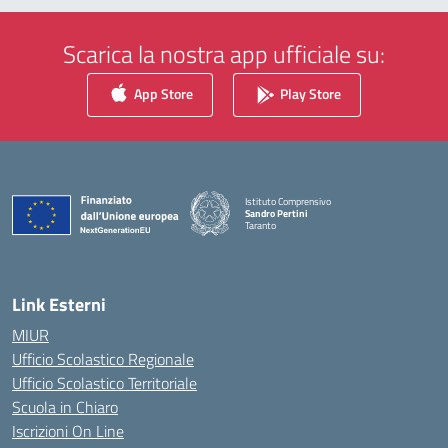
Scarica la nostra app ufficiale su:
App Store
Play Store
Istituto Comprensivo
Sandro Pertini
Taranto
— Visita la pagina iniziale della scuola
Link Esterni
MIUR
Ufficio Scolastico Regionale
Ufficio Scolastico Territoriale
Scuola in Chiaro
Iscrizioni On Line