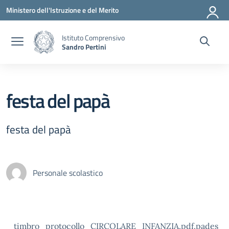
Vai ai contenuti
Vai al menu di navigazione
Vai al footer
Ministero dell'Istruzione e del Merito
Istituto Comprensivo
Sandro Pertini
festa del papà
festa del papà
Personale scolastico
timbro_protocollo_CIRCOLARE_INFANZIA.pdf.pades