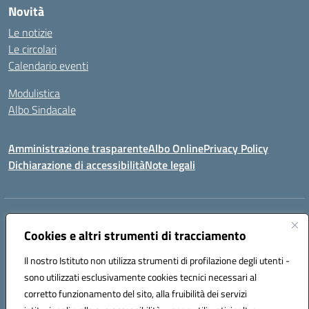
Novità
Le notizie
Le circolari
Calendario eventi
Modulistica
Albo Sindacale
Amministrazione trasparente
Albo Online
Privacy Policy
Dichiarazione di accessibilità
Note legali
Indirizzo:
Via Pastore, 3 – Q.Re Paolo VI - 74123 Taranto
Centralino:
Cookies e altri strumenti di tracciamento
0994722507
Email:
TAIC873006@istruzione.it
Posta elettronica certificata (PEC):
TAIC873006@pec.istruzione.it
Il nostro Istituto non utilizza strumenti di profilazione degli utenti -
Codice fiscale: 90279480736
sono utilizzati esclusivamente cookies tecnici necessari al
Codice meccanografico:
TAIC873006
corretto funzionamento del sito, alla fruibilità dei servizi
Codice unico di fatturazione (CUF): 488XBQ