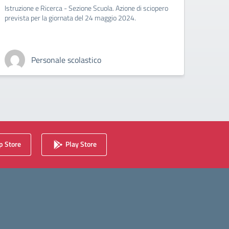
Istruzione e Ricerca - Sezione Scuola. Azione di sciopero
Compart
prevista per la giornata del 24 maggio 2024.
sciope
Personale scolastico
 Store
Play Store