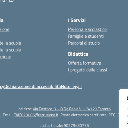
Visita la pagina iniziale della scuola
la
I Servizi
zione
Personale scolastico
Famiglie e studenti
della scuola
Percorsi di studio
della scuola
Didattica
azione
Offerta formativa
I progetti delle classi
icy
Dichiarazione di accessibilità
Note legali
Indirizzo:
Via Pastore, 3 – Q.Re Paolo VI - 74123 Taranto
7
Email:
TAIC873006@istruzione.it
Posta elettronica certificata (PEC):
TAIC8
Codice fiscale: 90279480736