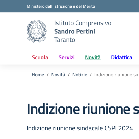
Vai ai contenuti
Vai al menu di navigazione
Vai al footer
Ministero dell'Istruzione e del Merito
Istituto Comprensivo
Sandro Pertini
Taranto
Scuola
Servizi
Novità
Didattica
Home
Novità
Notizie
Indizione riunione s
Indizione riunione 
Indizione riunione sindacale CSPI 2024