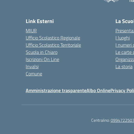
— 
Link Esterni
La Scuo
MIUR
Presenta
Ufficio Scolastico Regionale
I luoghi
Ufficio Scolastico Territoriale
I numeri 
Scuola in Chiaro
Le carte 
Iscrizioni On Line
Organizz
Invalsi
La storia
Comune
Amministrazione trasparente
Albo Online
Privacy Pol
Centralino:
099472250