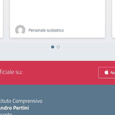
Personale scolastico
iciale su:
App
tituto Comprensivo
ndro Pertini
aranto