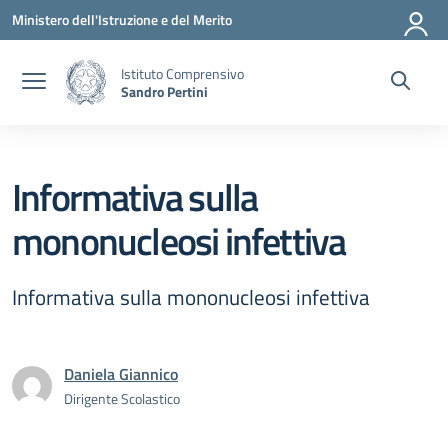
Vai ai contenuti
Vai al menu di navigazione
Vai al footer
Ministero dell'Istruzione e del Merito
Istituto Comprensivo
Sandro Pertini
Informativa sulla
mononucleosi infettiva
Informativa sulla mononucleosi infettiva
Daniela Giannico
Dirigente Scolastico