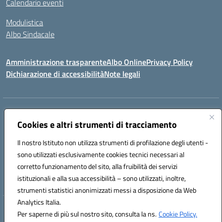
Calendario eventi
Modulistica
Albo Sindacale
Amministrazione trasparente
Albo Online
Privacy Policy
Dichiarazione di accessibilità
Note legali
Indirizzo:
Via Pastore, 3 – Q.Re Paolo VI - 74123 Taranto
Centralino:
Cookies e altri strumenti di tracciamento
0994722507
Email:
TAIC873006@istruzione.it
Posta elettronica certificata (PEC):
TAIC873006@pec.istruzione.it
Il nostro Istituto non utilizza strumenti di profilazione degli utenti -
Codice fiscale: 90279480736
sono utilizzati esclusivamente cookies tecnici necessari al
Codice meccanografico:
TAIC873006
corretto funzionamento del sito, alla fruibilità dei servizi
Codice unico di fatturazione (CUF): 488XBQ
istituzionali e alla sua accessibilità – sono utilizzati, inoltre,
strumenti statistici anonimizzati messi a disposizione da Web
Analytics Italia.
Hosting & Powered by 3D Solution S.r.l.
Per saperne di più sul nostro sito, consulta la ns.
Cookie Policy.
Concept & Design by Designers Italia