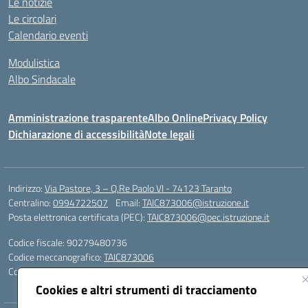
Le notizie
Le circolari
Calendario eventi
Modulistica
Albo Sindacale
Amministrazione trasparente
Albo Online
Privacy Policy
Dichiarazione di accessibilità
Note legali
Indirizzo:
Via Pastore, 3 – Q.Re Paolo VI - 74123 Taranto
Centralino:
0994722507
Email:
TAIC873006@istruzione.it
Posta elettronica certificata (PEC):
TAIC873006@pec.istruzione.it
Codice fiscale: 90279480736
Codice meccanografico:
TAIC873006
Codice unico di fatturazione (CUF): 488XBQ
Cookies e altri strumenti di tracciamento