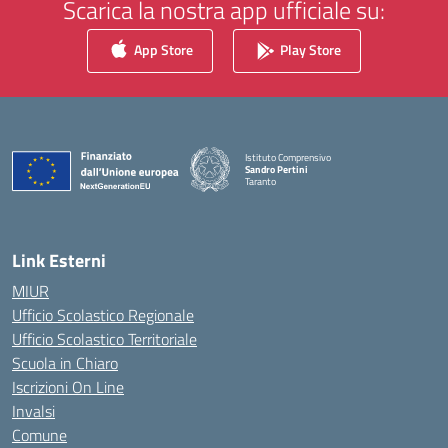
Scarica la nostra app ufficiale su:
App Store
Play Store
Istituto Comprensivo
Sandro Pertini
Taranto
— Visita la pagina iniziale della scuola
Link Esterni
MIUR
Ufficio Scolastico Regionale
Ufficio Scolastico Territoriale
Scuola in Chiaro
Iscrizioni On Line
Invalsi
Comune