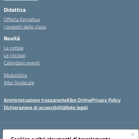
Didattica
Offerta formativa
I progetti delle classi
Novità
Le notizie
Le circolari
Calendario eventi
Modulistica
Albo Sindacale
Amministrazione trasparente
Albo Online
Privacy Policy
Dichiarazione di accessibilità
Note legali
Indirizzo:
Via Pastore, 3 – Q.Re Paolo VI - 74123 Taranto
Centralino:
0994722507
Email:
TAIC873006@istruzione.it