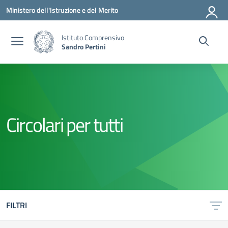
Vai ai contenuti
Vai al menu di navigazione
Vai al footer
Ministero dell'Istruzione e del Merito
Istituto Comprensivo
Sandro Pertini
Circolari per tutti
FILTRI