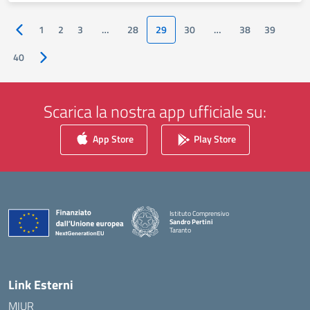
1
2
3
…
28
29
30
…
38
39
Pagina precedente
40
Pagina successiva
Scarica la nostra app ufficiale su:
App Store
Play Store
Istituto Comprensivo
Sandro Pertini
Taranto
— Visita la pagina iniziale della scuola
Link Esterni
MIUR