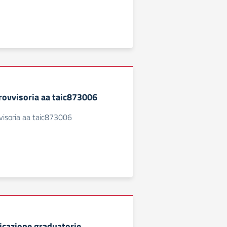
rovvisoria aa taic873006
visoria aa taic873006
icazione graduatorie