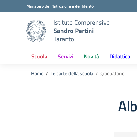
Vai ai contenuti
Vai al menu di navigazione
Vai al footer
Ministero dell'Istruzione e del Merito
Istituto Comprensivo
Sandro Pertini
Taranto
Scuola
Servizi
Novità
Didattica
Home
Le carte della scuola
graduatorie
Alb