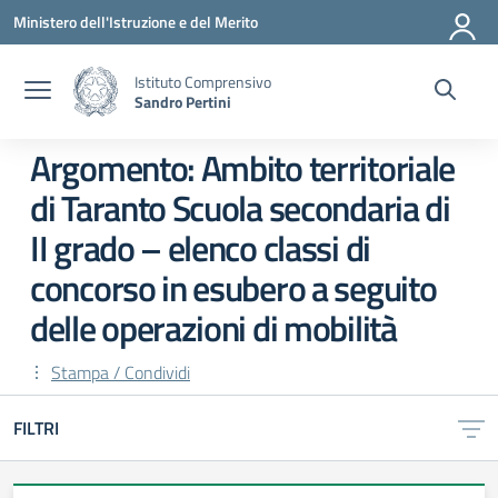
Vai ai contenuti
Vai al menu di navigazione
Vai al footer
Ministero dell'Istruzione e del Merito
Istituto Comprensivo
Sandro Pertini
Argomento: Ambito territoriale
di Taranto Scuola secondaria di
II grado – elenco classi di
concorso in esubero a seguito
delle operazioni di mobilità
Stampa / Condividi
FILTRI