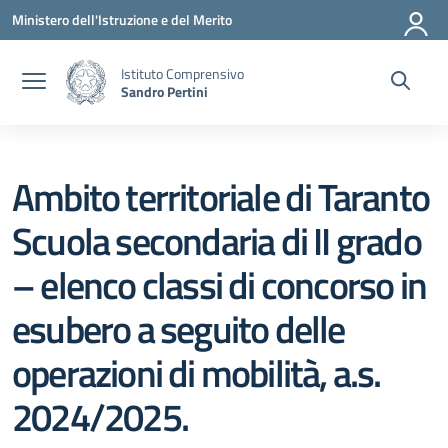
Vai ai contenuti
Vai al menu di navigazione
Vai al footer
Ministero dell'Istruzione e del Merito
Istituto Comprensivo
Sandro Pertini
Ambito territoriale di Taranto
Scuola secondaria di II grado
– elenco classi di concorso in
esubero a seguito delle
operazioni di mobilità, a.s.
2024/2025.