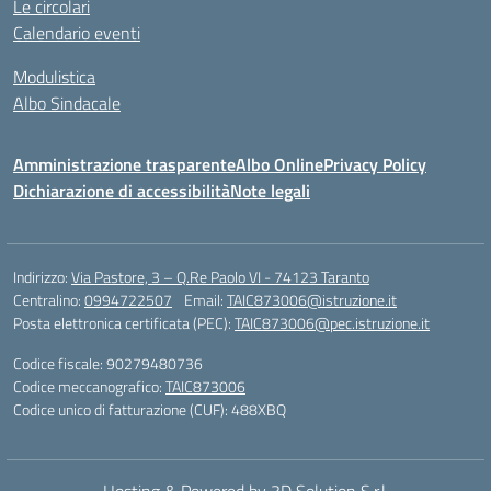
Le circolari
Calendario eventi
Modulistica
Albo Sindacale
Amministrazione trasparente
Albo Online
Privacy Policy
Dichiarazione di accessibilità
Note legali
Indirizzo:
Via Pastore, 3 – Q.Re Paolo VI - 74123 Taranto
Centralino:
0994722507
Email:
TAIC873006@istruzione.it
Posta elettronica certificata (PEC):
TAIC873006@pec.istruzione.it
Codice fiscale: 90279480736
Codice meccanografico:
TAIC873006
Codice unico di fatturazione (CUF): 488XBQ