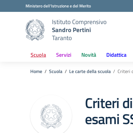
Vai ai contenuti
Vai al menu di navigazione
Vai al footer
Ministero dell'Istruzione e del Merito
Istituto Comprensivo
Sandro Pertini
Taranto
Scuola
Servizi
Novità
Didattica
Home
Scuola
Le carte della scuola
Criteri
Criteri d
esami S