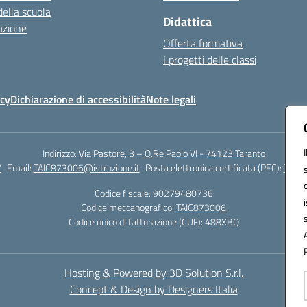
della scuola
Didattica
azione
Offerta formativa
I progetti delle classi
icy
Dichiarazione di accessibilità
Note legali
Indirizzo:
Via Pastore, 3 – Q.Re Paolo VI - 74123 Taranto
7
Email:
TAIC873006@istruzione.it
Posta elettronica certificata (PEC):
TAIC8
Codice fiscale: 90279480736
Codice meccanografico:
TAIC873006
Codice unico di fatturazione (CUF): 488XBQ
Hosting & Powered by 3D Solution S.r.l.
Concept & Design by Designers Italia