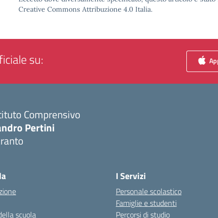
Creative Commons Attribuzione 4.0 Italia.
iciale su:
App
tituto Comprensivo
ndro Pertini
aranto
Visita la pagina iniziale della scuola
la
I Servizi
zione
Personale scolastico
Famiglie e studenti
della scuola
Percorsi di studio