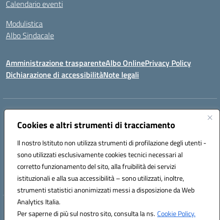
Calendario eventi
Modulistica
Albo Sindacale
Amministrazione trasparente
Albo Online
Privacy Policy
Dichiarazione di accessibilità
Note legali
Indirizzo:
Via Pastore, 3 – Q.Re Paolo VI - 74123 Taranto
Centralino:
Cookies e altri strumenti di tracciamento
0994722507
Email:
TAIC873006@istruzione.it
Posta elettronica certificata (PEC):
TAIC873006@pec.istruzione.it
Il nostro Istituto non utilizza strumenti di profilazione degli utenti -
Codice fiscale: 90279480736
sono utilizzati esclusivamente cookies tecnici necessari al
Codice meccanografico:
TAIC873006
corretto funzionamento del sito, alla fruibilità dei servizi
Codice unico di fatturazione (CUF): 488XBQ
istituzionali e alla sua accessibilità – sono utilizzati, inoltre,
strumenti statistici anonimizzati messi a disposizione da Web
Analytics Italia.
Hosting & Powered by 3D Solution S.r.l.
Per saperne di più sul nostro sito, consulta la ns.
Cookie Policy.