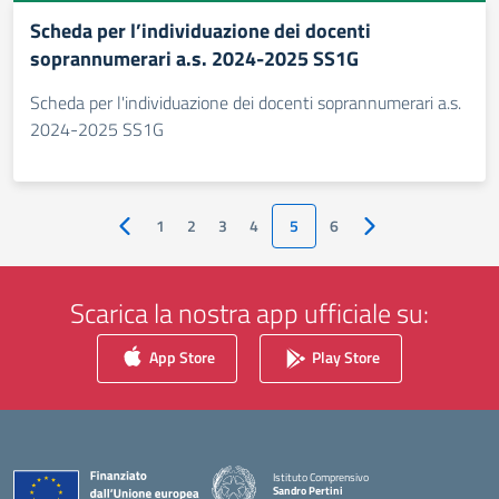
Scheda per l’individuazione dei docenti
soprannumerari a.s. 2024-2025 SS1G
Scheda per l'individuazione dei docenti soprannumerari a.s.
2024-2025 SS1G
1
2
3
4
5
6
Pagina precedente
Pagina successiva
Scarica la nostra app ufficiale su:
App Store
Play Store
Istituto Comprensivo
Sandro Pertini