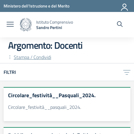
Vai ai contenuti
Vai al menu di navigazione
Vai al footer
Ministero dell'Istruzione e del Merito
Istituto Comprensivo
Sandro Pertini
Argomento: Docenti
Stampa / Condividi
FILTRI
Circolare_festività__Pasquali_2024.
Circolare_festività__pasquali_2024.