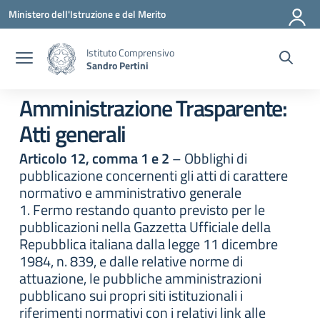
Vai ai contenuti
Vai al menu di navigazione
Vai al footer
Ministero dell'Istruzione e del Merito
Istituto Comprensivo
Sandro Pertini
Amministrazione Trasparente:
Atti generali
Articolo 12, comma 1 e 2
– Obblighi di
pubblicazione concernenti gli atti di carattere
normativo e amministrativo generale
1. Fermo restando quanto previsto per le
pubblicazioni nella Gazzetta Ufficiale della
Repubblica italiana dalla legge 11 dicembre
1984, n. 839, e dalle relative norme di
attuazione, le pubbliche amministrazioni
pubblicano sui propri siti istituzionali i
riferimenti normativi con i relativi link alle