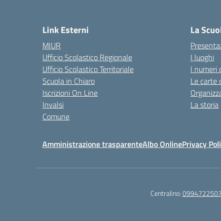
— 
Link Esterni
La Scuo
MIUR
Presenta
Ufficio Scolastico Regionale
I luoghi
Ufficio Scolastico Territoriale
I numeri 
Scuola in Chiaro
Le carte 
Iscrizioni On Line
Organizz
Invalsi
La storia
Comune
Amministrazione trasparente
Albo Online
Privacy Pol
Centralino:
099472250