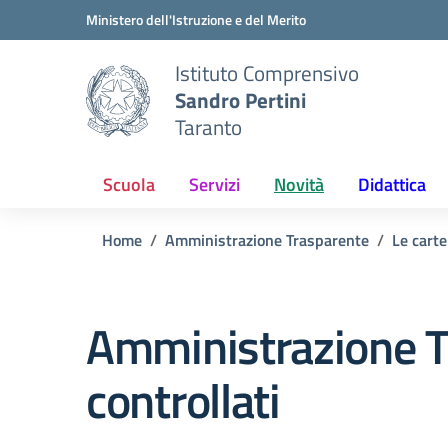
Vai ai contenuti
Vai al menu di navigazione
Vai al footer
Ministero dell'Istruzione e del Merito
Istituto Comprensivo
Sandro Pertini
Taranto
Scuola
Servizi
Novità
Didattica
Home
Amministrazione Trasparente
Le carte
Amministrazione T
controllati