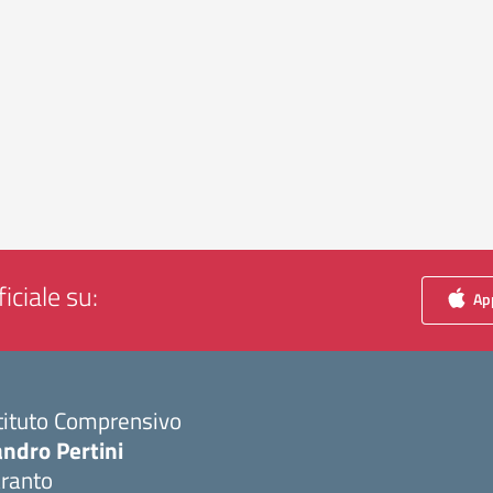
iciale su:
App
tituto Comprensivo
ndro Pertini
aranto