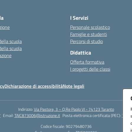
Visita la pagina iniziale della scuola
la
I Servizi
zione
Personale scolastico
Famiglie e studenti
della scuola
Percorsi di studio
della scuola
Didattica
azione
Offerta formativa
I progetti delle classi
icy
Dichiarazione di accessibilità
Note legali
Indirizzo:
Via Pastore, 3 – Q.Re Paolo VI - 74123 Taranto
7
Email:
TAIC873006@istruzione.it
Posta elettronica certificata (PEC):
TAIC8
Codice fiscale: 90279480736