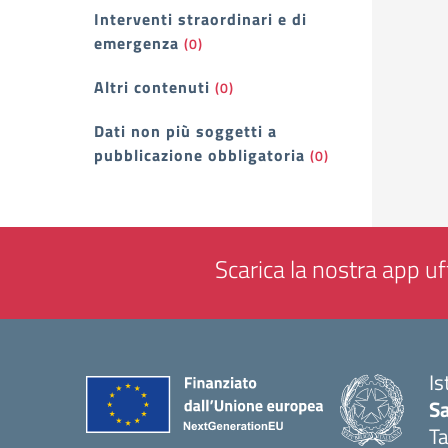
Interventi straordinari e di
emergenza
(0)
Altri contenuti
(0)
Dati non più soggetti a
pubblicazione obbligatoria
(0)
Scarica la nostra app uff
Is
Sa
T