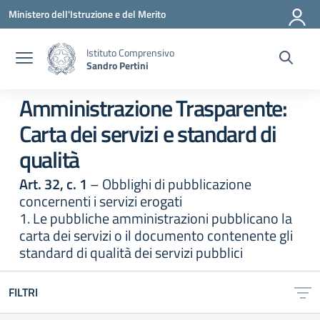
Vai ai contenuti
Vai al menu di navigazione
Vai al footer
Ministero dell'Istruzione e del Merito
Istituto Comprensivo
Sandro Pertini
Amministrazione Trasparente:
Carta dei servizi e standard di
qualità
Art. 32, c. 1
– Obblighi di pubblicazione
concernenti i servizi erogati
1. Le pubbliche amministrazioni pubblicano la
carta dei servizi o il documento contenente gli
standard di qualità dei servizi pubblici
FILTRI