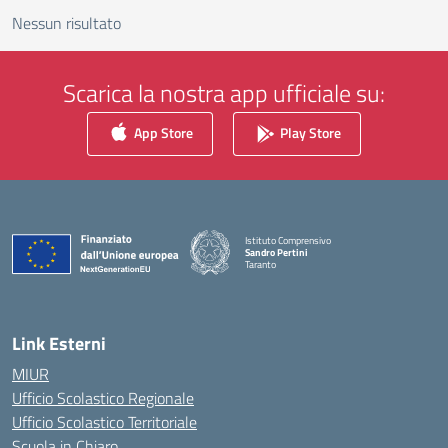
Nessun risultato
Scarica la nostra app ufficiale su:
App Store
Play Store
Istituto Comprensivo
Sandro Pertini
Taranto
— Visita la pagina iniziale della scuola
Link Esterni
MIUR
Ufficio Scolastico Regionale
Ufficio Scolastico Territoriale
Scuola in Chiaro