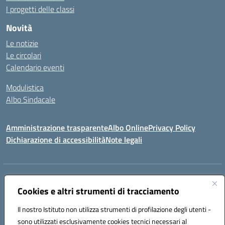
I progetti delle classi
Novità
Le notizie
Le circolari
Calendario eventi
Modulistica
Albo Sindacale
Amministrazione trasparente
Albo Online
Privacy Policy
Dichiarazione di accessibilità
Note legali
Indirizzo:
Via Pastore, 3 – Q.Re Paolo VI - 74123 Taranto
Centralino:
Cookies e altri strumenti di tracciamento
0994722507
Email:
TAIC873006@istruzione.it
Posta elettronica certificata (PEC):
TAIC873006@pec.istruzione.it
Il nostro Istituto non utilizza strumenti di profilazione degli utenti -
Codice fiscale: 90279480736
sono utilizzati esclusivamente cookies tecnici necessari al